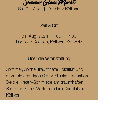
Sommer Glanz Markt
Sa., 31. Aug.
  |  
Dorfplatz Kölliken
Zeit & Ort
31. Aug. 2024, 11:00 – 17:00
Dorfplatz Kölliken, Kölliken, Schweiz
Über die Veranstaltung
Sommer, Sonne, traumhafte Lokalität und 
dazu einzigartigen Glanz-Stücke. Besuchen 
Sie die Kreativ-Schmiede am traumhaften 
Sommer Glanz Markt auf dem Dorfplatz in 
Kölliken. 
Weitere Informationen finden Sie
 hier
: 
Sommer Glanz Markt (sommer-glanz.ch)