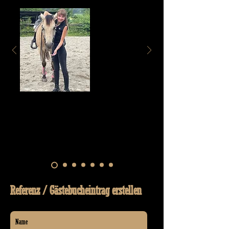
Beste! Danke für Deine unschlagbare Arbeit! "
Flavia & Taco's Lark
Referenz / Gästebucheintrag erstellen