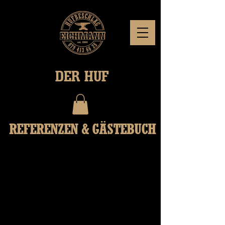
DER HUF
REFERENZEN & GÄSTEBUCH
" Ich bin sehr dankbar, dass Stefan mich und mein
geliebter Vierbeiner begleitet. Seine professionelle
Arbeit ist einwandfrei. Ich schätze seine Kompetenz,
Erfahrung und die Art und Weise wie er mit dem Pferd
umgeht - ruhig, klar und freundlich! Nebst dem ist
Stefan eine grossartige Person und habe immer grosse
Freude, wenn er uns besucht. Stefan Du bist einfach der